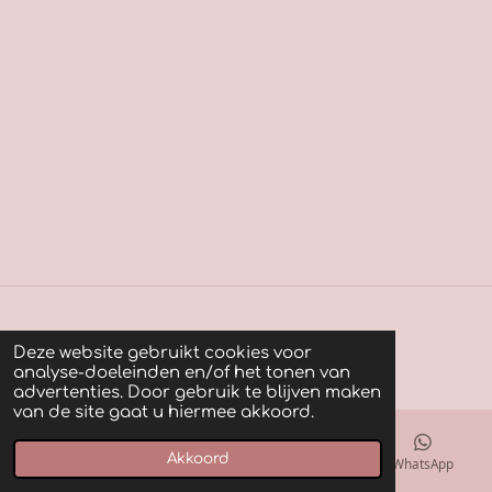
© 2022 - 2026 Plonie Janssen Fotografie
Deze website gebruikt cookies voor
Powered by
JouwWeb
analyse-doeleinden en/of het tonen van
advertenties. Door gebruik te blijven maken
van de site gaat u hiermee akkoord.
Akkoord
E-mailadres
Kaart
Facebook
WhatsApp